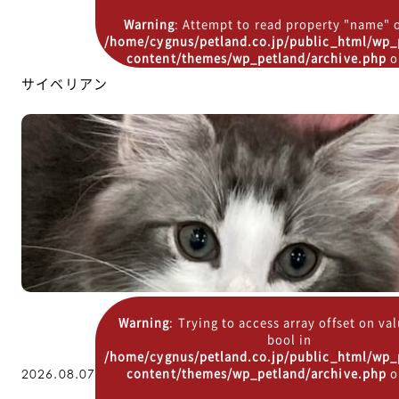
Warning
: Attempt to read property "name" o
/home/cygnus/petland.co.jp/public_html/wp_
content/themes/wp_petland/archive.php
o
サイベリアン
Warning
: Trying to access array offset on va
bool in
/home/cygnus/petland.co.jp/public_html/wp_
content/themes/wp_petland/archive.php
o
2026.08.07