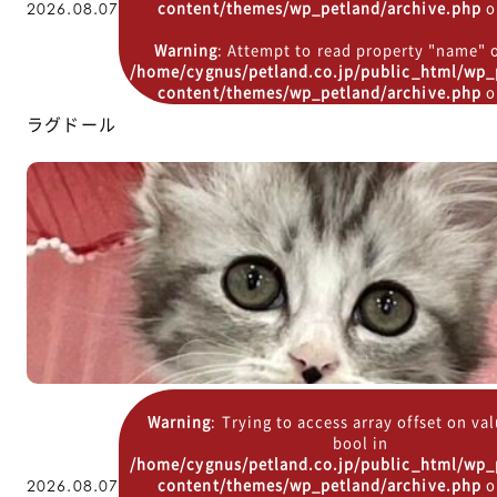
content/themes/wp_petland/archive.php
o
2026.08.07
Warning
: Attempt to read property "name" o
/home/cygnus/petland.co.jp/public_html/wp_
content/themes/wp_petland/archive.php
o
ラグドール
Warning
: Trying to access array offset on va
bool in
/home/cygnus/petland.co.jp/public_html/wp_
content/themes/wp_petland/archive.php
o
2026.08.07