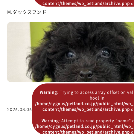
content/themes/wp_petland/archive.php
o
M.ダックスフンド
Warning
: Trying to access array offset on va
bool in
/home/cygnus/petland.co.jp/public_html/wp_
content/themes/wp_petland/archive.php
o
2026.08.06
Warning
: Attempt to read property "name" o
/home/cygnus/petland.co.jp/public_html/wp_
content/themes/wp_petland/archive.php
o