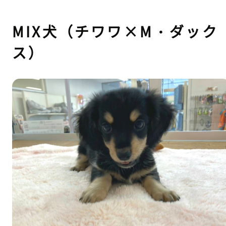
MIX犬（チワワ×M・ダック
ス）